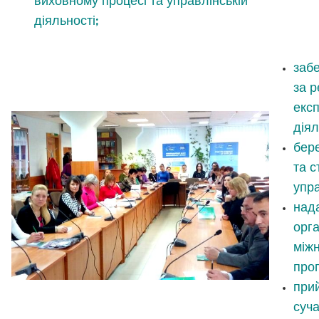
виховному процесі та управлінській
діяльності;
заб
за р
експ
діял
бере
та с
упра
нада
орга
міжн
про
прий
суча