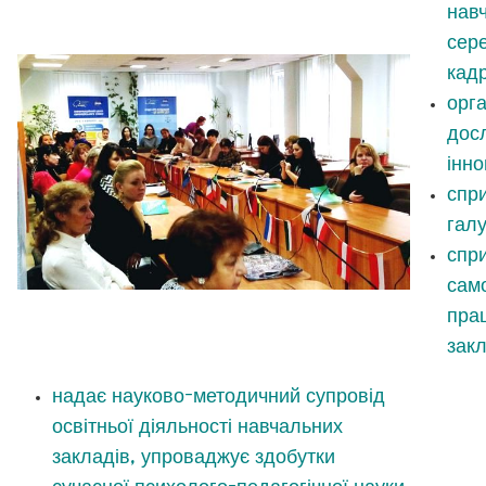
нав
сере
кадр
орг
дос
інно
спри
галу
спр
само
прац
закл
надає науково-методичний супровід
освітньої діяльності навчальних
закладів, упроваджує здобутки