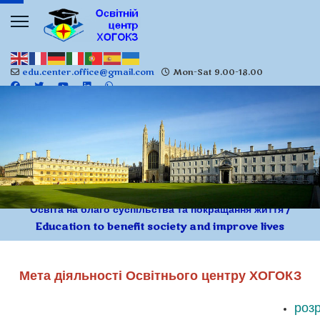
edu.center.office@gmail.com
Mon-Sat 9.00-18.00
Освіта на благо суспільства та покращання життя /
Education to benefit society and improve lives
Мета діяльності Освітнього центру ХОГОКЗ
розр